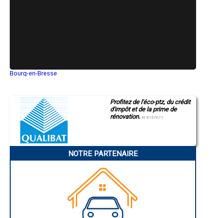
- Entreprise de rénovation immobilière à Hauteluce
- Entreprise de rénovation immobilière à Tours-en-Savoie
- Entreprise de rénovation immobilière à Saint-Jean-de-la-Porte
- Entreprise de rénovation immobilière à Queige
- Entreprise de rénovation immobilière à Francin
- Entreprise de rénovation immobilière à Pugny-Chatenod
- Entreprise de rénovation immobilière à Argentine
- Entreprise de rénovation immobilière à Notre-Dame-des-Millières
Bourg-en-Bresse
- Entreprise de rénovation immobilière à Saint-Avre
Saint-Quentin
- Entreprise de rénovation immobilière à Avanchers-Valmorel
Montluçon
Manosque
- Entreprise de rénovation immobilière à Déserts
Profitez de l'éco-ptz, du crédit
Gap
- Entreprise de rénovation immobilière à Randens
d'impôt et de la prime de
Nice
- Entreprise de rénovation immobilière à Fourneaux
rénovation.
Annonay
N°E157671
- Entreprise de rénovation immobilière à Ruffieux
Charleville-Mézières
- Entreprise de rénovation immobilière à Arbin
Pamiers
Troyes
Narbonne
NOTRE PARTENAIRE
Rodez
Marseille
Caen
Aurillac
Angoulême
La Rochelle
Bourges
Brive-la-Gaillarde
Dijon