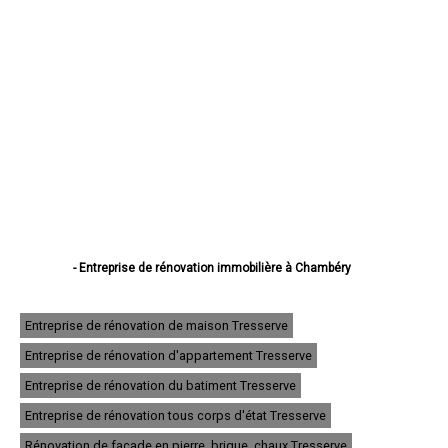
- Entreprise de rénovation immobilière à Chambéry
- Entreprise de rénovation immobilière à Aix-les-Bains
- Entreprise de rénovation immobilière à Albertville
- Entreprise de rénovation immobilière à La Motte-Servolex
Entreprise de rénovation de maison Tresserve
- Entreprise de rénovation immobilière à Saint-Jean-de-Maurienne
Entreprise de rénovation d'appartement Tresserve
- Entreprise de rénovation immobilière à Bourg-Saint-Maurice
- Entreprise de rénovation immobilière à La Ravoire
Entreprise de rénovation du batiment Tresserve
- Entreprise de rénovation immobilière à Ugine
- Entreprise de rénovation immobilière à Cognin
Entreprise de rénovation tous corps d'état Tresserve
- Entreprise de rénovation immobilière à Saint-Alban-Leysse
Rénovation de façade en pierre, brique, chaux Tresserve
- Entreprise de rénovation immobilière à Challes-les-Eaux