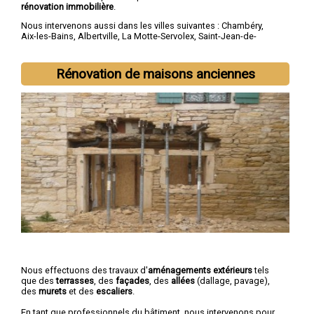
rénovation immobilière
.
Nous intervenons aussi dans les villes suivantes :
Chambéry
,
Aix-les-Bains
,
Albertville
,
La Motte-Servolex
,
Saint-Jean-de-
Maurienne
,
Bourg-Saint-Maurice
,
Ugine
,
La Ravoire
,
Cognin
,
Saint-Alban-Leysse
Rénovation de maisons anciennes
Nous effectuons des travaux d'
aménagements extérieurs
tels
que des
terrasses
, des
façades
, des
allées
(dallage, pavage),
des
murets
et des
escaliers
.
En tant que professionnels du bâtiment, nous intervenons pour