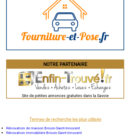
Angoulême
La Rochelle
Bourges
Brive-la-Gaillarde
Dijon
Saint-Brieuc
Guéret
Périgueux
Besançon
Valence
Évreux
Chartres
Brest
Nîmes
NOTRE PARTENAIRE
Toulouse
Auch
Bordeaux
Montpellier
Rennes
Châteauroux
Site de petites annonces gratuites dans la Savoie
Tours
Grenoble
Dole
Mont-de-Marsan
Blois
Saint-Étienne
Termes de recherche les plus utilisés
Le Puy-en-Velay
Nantes
Rénovation de maison Brison-Saint-Innocent
Orléans
Rénovation immobilière Brison-Saint-Innocent
Cahors