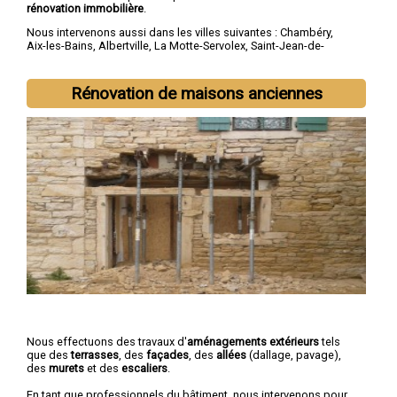
rénovation immobilière
.
Nous intervenons aussi dans les villes suivantes :
Chambéry
,
Aix-les-Bains
,
Albertville
,
La Motte-Servolex
,
Saint-Jean-de-
Maurienne
,
Bourg-Saint-Maurice
,
Ugine
,
La Ravoire
,
Cognin
,
Saint-Alban-Leysse
Rénovation de maisons anciennes
Nous effectuons des travaux d'
aménagements extérieurs
tels
que des
terrasses
, des
façades
, des
allées
(dallage, pavage),
des
murets
et des
escaliers
.
En tant que professionnels du bâtiment, nous intervenons pour