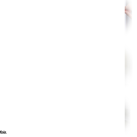
Orléans
Cahors
Agen
Mende
Angers
Cherbourg-Octeville
Reims
Saint-Dizier
Laval
Nancy
Verdun
Lorient
Metz
Nevers
Lille
Beauvais
Alençon
Calais
Clermont-Ferrand
Pau
Tarbes
Perpignan
Strasbourg
Mulhouse
Lyon
Vesoul
Chalon-sur-Saône
Le Mans
Chambéry
ois.
Annecy