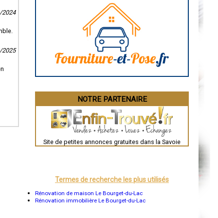
Caen
Aurillac
0/2024
Angoulême
La Rochelle
mble.
Bourges
Brive-la-Gaillarde
Dijon
2/2025
Saint-Brieuc
Guéret
en
Périgueux
Besançon
Valence
Évreux
NOTRE PARTENAIRE
Chartres
Brest
Nîmes
Toulouse
Auch
Bordeaux
Site de petites annonces gratuites dans la Savoie
Montpellier
Rennes
Châteauroux
Tours
Grenoble
Termes de recherche les plus utilisés
Dole
Mont-de-Marsan
Rénovation de maison Le Bourget-du-Lac
Blois
Rénovation immobilière Le Bourget-du-Lac
Saint-Étienne
Le Puy-en-Velay
Nantes