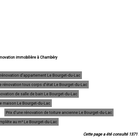
rénovation immobilière à Chambéry
novation immobilière à Aix-les-Bains
énovation immobilière à Albertville
vation immobilière à La Motte-Servolex
 rénovation d'appartement Le Bourget-du-Lac
ion immobilière à Saint-Jean-de-Maurienne
e rénovation tous corps d'état Le Bourget-du-Lac
ation immobilière à Bourg-Saint-Maurice
énovation immobilière à La Ravoire
ovation de salle de bain Le Bourget-du-Lac
e rénovation immobilière à Ugine
 rénovation immobilière à Cognin
 de maison Le Bourget-du-Lac
ation immobilière à Saint-Alban-Leysse
Prix d'une rénovation de toiture ancienne Le Bourget-du-Lac
vation immobilière à Challes-les-Eaux
rénovation immobilière à Barberaz
omplête au m² Le Bourget-du-Lac
ation immobilière à Jacob-Bellecombette
vation immobilière à Le Bourget-du-Lac
Cette page a été consulté 1371 f
énovation immobilière à Montmélian