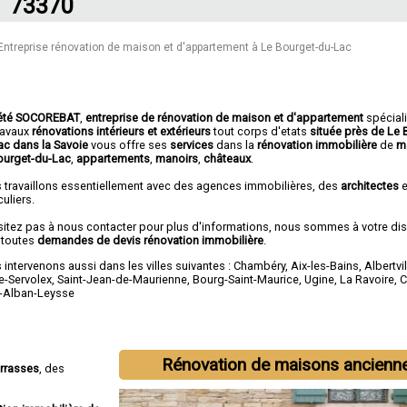
73370
Entreprise rénovation de maison et d'appartement à Le Bourget-du-Lac
été SOCOREBAT
,
entreprise de rénovation de maison et d'appartement
spécial
travaux
rénovations intérieurs et extérieurs
tout corps d'etats
située près de Le 
ac dans la Savoie
vous offre ses
services
dans la
rénovation immobilière
de
m
ourget-du-Lac
,
appartements
,
manoirs
,
châteaux
.
 travaillons essentiellement avec des agences immobilières, des
architectes
e
culiers.
sitez pas à nous contacter pour plus d'informations, nous sommes à votre di
 toutes
demandes de devis rénovation immobilière
.
intervenons aussi dans les villes suivantes :
Chambéry
,
Aix-les-Bains
,
Albertvil
e-Servolex
,
Saint-Jean-de-Maurienne
,
Bourg-Saint-Maurice
,
Ugine
,
La Ravoire
,
C
t-Alban-Leysse
Rénovation de maisons ancienn
errasses
, des