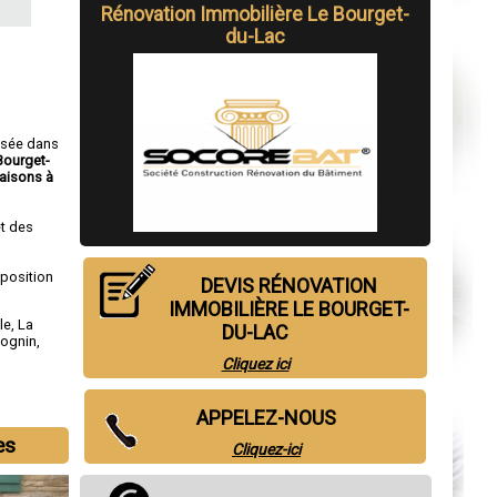
Rénovation Immobilière Le Bourget-
du-Lac
isée dans
Bourget-
aisons à
t des
sposition
DEVIS RÉNOVATION
IMMOBILIÈRE LE BOURGET-
le
,
La
DU-LAC
ognin
,
Cliquez ici
APPELEZ-NOUS
es
Cliquez-ici