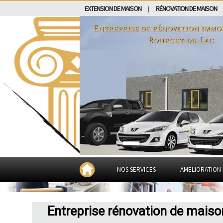
EXTENSION DE MAISON
RÉNOVATION DE MAISON
|
Entreprise de rénovation immo
Bourget-du-Lac
NOS SERVICES
AMELIORATION 
Entreprise rénovation de maiso