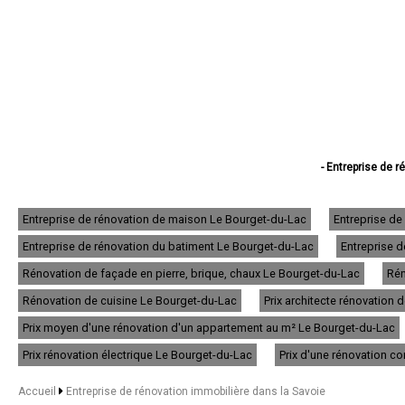
- Entreprise de 
- Entreprise de ré
- Entreprise de r
- Entreprise de réno
Entreprise de rénovation de maison Le Bourget-du-Lac
Entreprise de
- Entreprise de rénovat
Entreprise de rénovation du batiment Le Bourget-du-Lac
Entreprise d
- Entreprise de rénov
- Entreprise de r
Rénovation de façade en pierre, brique, chaux Le Bourget-du-Lac
Rén
- Entreprise d
- Entreprise de
Rénovation de cuisine Le Bourget-du-Lac
Prix architecte rénovation
- Entreprise de rénov
Prix moyen d'une rénovation d'un appartement au m² Le Bourget-du-Lac
- Entreprise de réno
- Entreprise de 
Prix rénovation électrique Le Bourget-du-Lac
Prix d'une rénovation c
- Entreprise de rénov
- Entreprise de réno
Accueil
Entreprise de rénovation immobilière dans la Savoie
- Entreprise de r