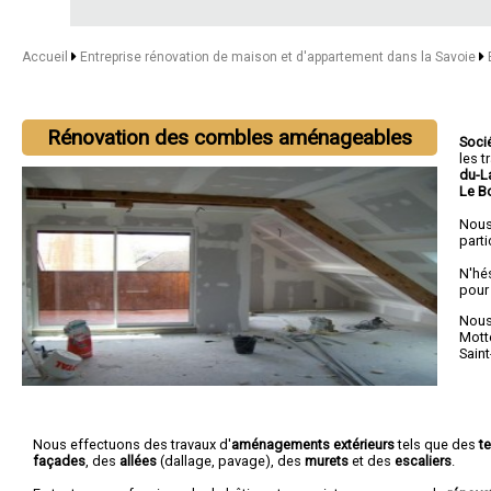
Accueil
Entreprise rénovation de maison et d'appartement dans la Savoie
Rénovation des combles aménageables
Soci
les 
du-L
Le B
Nous
parti
N'hé
pour
Nous 
Mott
Sain
Nous effectuons des travaux d'
aménagements extérieurs
tels que des
t
façades
, des
allées
(dallage, pavage), des
murets
et des
escaliers
.