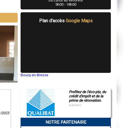
Du Lundi au vendredi
9h00 - 18h00
Plan d'accès
Google Maps
Bourg-en-Bresse
Saint-Quentin
Montluçon
Manosque
Profitez de l'éco-ptz, du
Gap
crédit d'impôt et de la
Nice
prime de rénovation.
Annonay
Charleville-Mézières
N°E157671
Pamiers
2/2023
Troyes
Narbonne
NOTRE PARTENAIRE
Rodez
Marseille