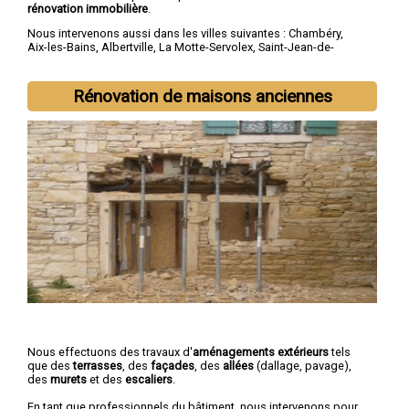
rénovation immobilière
.
Nous intervenons aussi dans les villes suivantes :
Chambéry
,
Aix-les-Bains
,
Albertville
,
La Motte-Servolex
,
Saint-Jean-de-
Maurienne
,
Bourg-Saint-Maurice
,
Ugine
,
La Ravoire
,
Cognin
,
Saint-Alban-Leysse
Rénovation de maisons anciennes
Nous effectuons des travaux d'
aménagements extérieurs
tels
que des
terrasses
, des
façades
, des
allées
(dallage, pavage),
des
murets
et des
escaliers
.
En tant que professionnels du bâtiment, nous intervenons pour