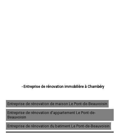
- Entreprise de rénovation immobilière à Chambéry
- Entreprise de rénovation immobilière à Aix-les-Bains
- Entreprise de rénovation immobilière à Albertville
- Entreprise de rénovation immobilière à La Motte-Servolex
Entreprise de rénovation de maison Le Pont-de-Beauvoisin
- Entreprise de rénovation immobilière à Saint-Jean-de-Maurienne
Entreprise de rénovation d'appartement Le Pont-de-
- Entreprise de rénovation immobilière à Bourg-Saint-Maurice
Beauvoisin
- Entreprise de rénovation immobilière à La Ravoire
- Entreprise de rénovation immobilière à Ugine
Entreprise de rénovation du batiment Le Pont-de-Beauvoisin
- Entreprise de rénovation immobilière à Cognin