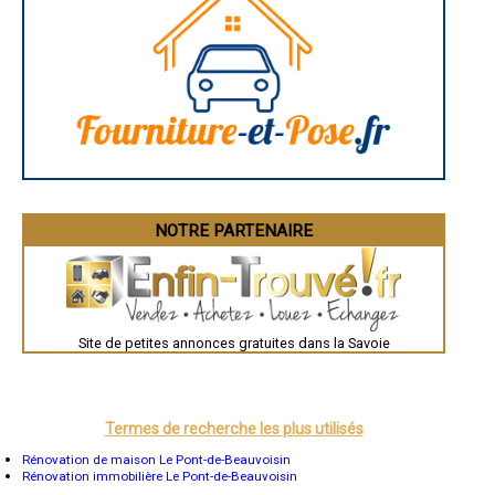
Angoulême
La Rochelle
Bourges
Brive-la-Gaillarde
Dijon
Saint-Brieuc
Guéret
Périgueux
Besançon
Valence
Évreux
Chartres
Brest
Nîmes
NOTRE PARTENAIRE
Toulouse
Auch
Bordeaux
Montpellier
Rennes
Châteauroux
Site de petites annonces gratuites dans la Savoie
Tours
Grenoble
Dole
Mont-de-Marsan
Blois
Saint-Étienne
Termes de recherche les plus utilisés
Le Puy-en-Velay
Nantes
Rénovation de maison Le Pont-de-Beauvoisin
Orléans
Rénovation immobilière Le Pont-de-Beauvoisin
Cahors