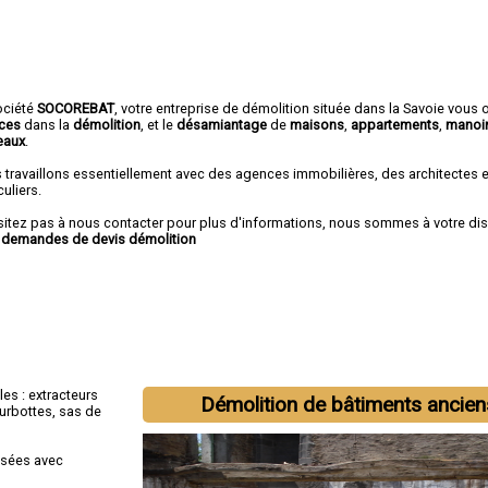
ociété
SOCOREBAT
, votre entreprise de démolition située dans la Savoie vous 
ices
dans la
démolition
, et le
désamiantage
de
maisons
,
appartements
,
manoi
eaux
.
 travaillons essentiellement avec des agences immobilières, des architectes 
culiers.
sitez pas à nous contacter pour plus d'informations, nous sommes à votre di
r
demandes de devis démolition
les : extracteurs
Démolition de bâtiments ancien
surbottes, sas de
isées avec