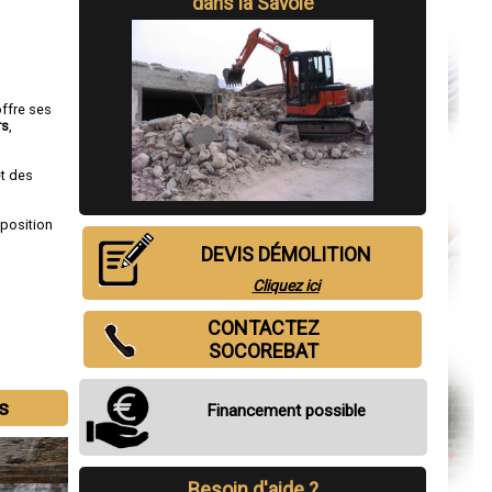
dans la Savoie
offre ses
rs
,
et des
sposition
DEVIS DÉMOLITION
Cliquez ici
CONTACTEZ
SOCOREBAT
s
Financement possible
Besoin d'aide ?