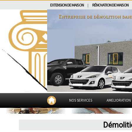
EXTENSION DE MAISON
RÉNOVATION DE MAISON
|
Entreprise de démolition dan
NOS SERVICES
AMELIORATION 
Démoliti