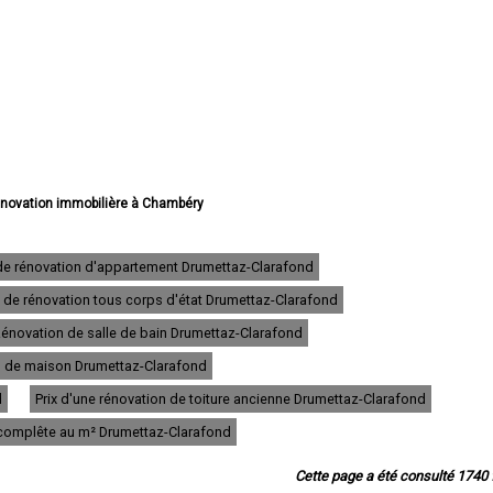
rénovation immobilière à Chambéry
novation immobilière à Aix-les-Bains
énovation immobilière à Albertville
vation immobilière à La Motte-Servolex
 de rénovation d'appartement Drumettaz-Clarafond
ion immobilière à Saint-Jean-de-Maurienne
e de rénovation tous corps d'état Drumettaz-Clarafond
ation immobilière à Bourg-Saint-Maurice
énovation immobilière à La Ravoire
énovation de salle de bain Drumettaz-Clarafond
e rénovation immobilière à Ugine
 rénovation immobilière à Cognin
on de maison Drumettaz-Clarafond
ation immobilière à Saint-Alban-Leysse
d
Prix d'une rénovation de toiture ancienne Drumettaz-Clarafond
vation immobilière à Challes-les-Eaux
rénovation immobilière à Barberaz
 complête au m² Drumettaz-Clarafond
ation immobilière à Jacob-Bellecombette
vation immobilière à Le Bourget-du-Lac
Cette page a été consulté 1740 f
énovation immobilière à Montmélian