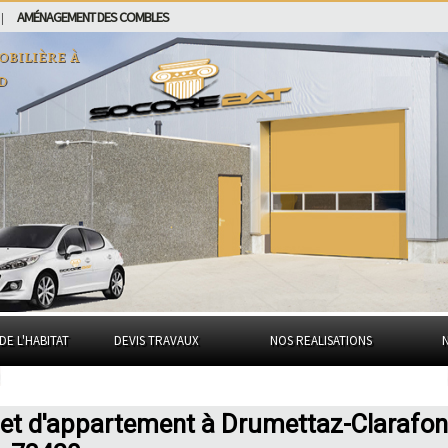
AMÉNAGEMENT DES COMBLES
|
obilière à
d
DE L'HABITAT
DEVIS TRAVAUX
NOS REALISATIONS
 et d'appartement à Drumettaz-Clarafo