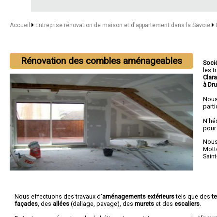
Accueil
Entreprise rénovation de maison et d'appartement dans la Savoie
Rénovation des combles aménageables
Soci
les 
Clar
à Dr
Nous
parti
N'hé
pour
Nous 
Mott
Sain
Nous effectuons des travaux d'
aménagements extérieurs
tels que des
t
façades
, des
allées
(dallage, pavage), des
murets
et des
escaliers
.