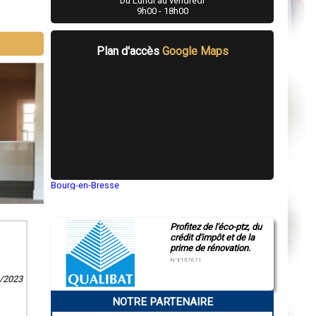
Du Lundi au vendredi
9h00 - 18h00
Plan d'accès
Google Maps
Bourg-en-Bresse
Saint-Quentin
Montluçon
Manosque
Profitez de l'éco-ptz, du
Gap
crédit d'impôt et de la
Nice
prime de rénovation.
Annonay
Charleville-Mézières
N°E157671
Pamiers
2/2023
Troyes
Narbonne
NOTRE PARTENAIRE
Rodez
Marseille