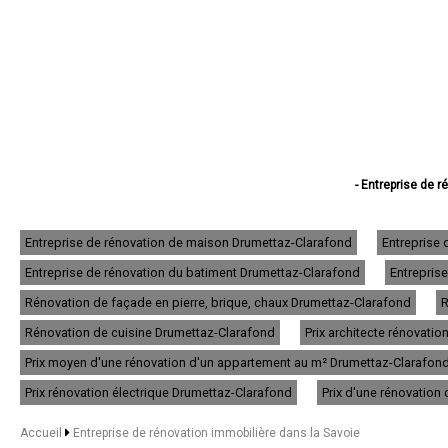
- Entreprise de 
- Entreprise de ré
- Entreprise de r
- Entreprise de réno
Entreprise de rénovation de maison Drumettaz-Clarafond
Entreprise
- Entreprise de rénovat
Entreprise de rénovation du batiment Drumettaz-Clarafond
Entrepris
- Entreprise de rénov
- Entreprise de r
Rénovation de façade en pierre, brique, chaux Drumettaz-Clarafond
R
- Entreprise d
- Entreprise de
Rénovation de cuisine Drumettaz-Clarafond
Prix architecte rénovati
- Entreprise de rénov
Prix moyen d'une rénovation d'un appartement au m² Drumettaz-Clarafon
- Entreprise de réno
- Entreprise de 
Prix rénovation électrique Drumettaz-Clarafond
Prix d'une rénovation
- Entreprise de rénov
- Entreprise de réno
Accueil
Entreprise de rénovation immobilière dans la Savoie
- Entreprise de r