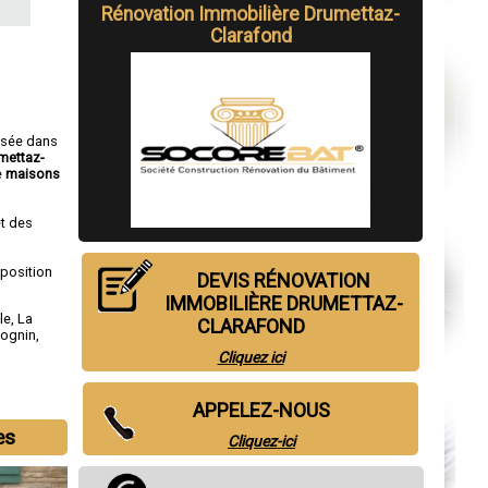
Rénovation Immobilière Drumettaz-
Clarafond
isée dans
mettaz-
e
maisons
t des
sposition
DEVIS RÉNOVATION
IMMOBILIÈRE DRUMETTAZ-
le
,
La
CLARAFOND
ognin
,
Cliquez ici
APPELEZ-NOUS
es
Cliquez-ici