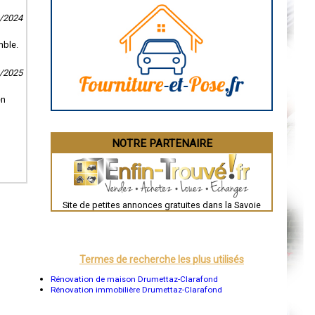
Caen
Aurillac
0/2024
Angoulême
La Rochelle
mble.
Bourges
Brive-la-Gaillarde
Dijon
2/2025
Saint-Brieuc
Guéret
en
Périgueux
Besançon
Valence
Évreux
NOTRE PARTENAIRE
Chartres
Brest
Nîmes
Toulouse
Auch
Bordeaux
Site de petites annonces gratuites dans la Savoie
Montpellier
Rennes
Châteauroux
Tours
Grenoble
Termes de recherche les plus utilisés
Dole
Mont-de-Marsan
Rénovation de maison Drumettaz-Clarafond
Blois
Rénovation immobilière Drumettaz-Clarafond
Saint-Étienne
Le Puy-en-Velay
Nantes