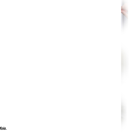
Orléans
Cahors
Agen
Mende
Angers
Cherbourg-Octeville
Reims
Saint-Dizier
Laval
Nancy
Verdun
Lorient
Metz
Nevers
Lille
Beauvais
Alençon
Calais
Clermont-Ferrand
Pau
Tarbes
Perpignan
Strasbourg
Mulhouse
Lyon
Vesoul
Chalon-sur-Saône
Le Mans
Chambéry
ois.
Annecy