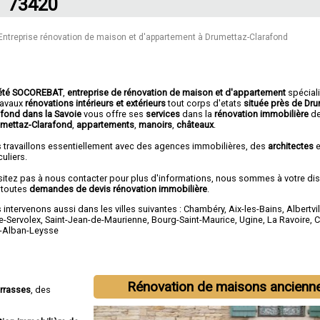
73420
Entreprise rénovation de maison et d'appartement à Drumettaz-Clarafond
été SOCOREBAT
,
entreprise de rénovation de maison et d'appartement
spécial
travaux
rénovations intérieurs et extérieurs
tout corps d'etats
située près de Dru
afond dans la Savoie
vous offre ses
services
dans la
rénovation immobilière
d
umettaz-Clarafond
,
appartements
,
manoirs
,
châteaux
.
 travaillons essentiellement avec des agences immobilières, des
architectes
e
culiers.
sitez pas à nous contacter pour plus d'informations, nous sommes à votre di
 toutes
demandes de devis rénovation immobilière
.
intervenons aussi dans les villes suivantes :
Chambéry
,
Aix-les-Bains
,
Albertvil
e-Servolex
,
Saint-Jean-de-Maurienne
,
Bourg-Saint-Maurice
,
Ugine
,
La Ravoire
,
C
t-Alban-Leysse
Rénovation de maisons ancienn
errasses
, des