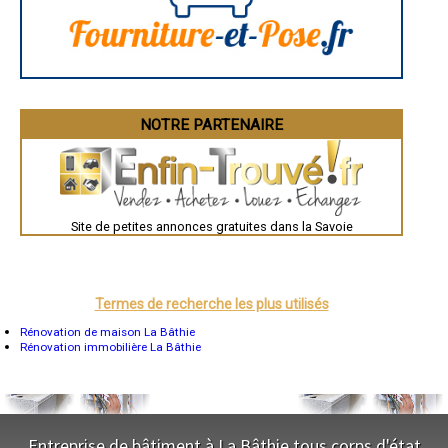
Saint-Brieuc
Guéret
Périgueux
Besançon
Valence
Évreux
Chartres
Brest
Nîmes
NOTRE PARTENAIRE
Toulouse
Auch
Bordeaux
Montpellier
Rennes
Châteauroux
Site de petites annonces gratuites dans la Savoie
Tours
Grenoble
Dole
Mont-de-Marsan
Blois
Saint-Étienne
Termes de recherche les plus utilisés
Le Puy-en-Velay
Nantes
Rénovation de maison La Bâthie
Orléans
Rénovation immobilière La Bâthie
Cahors
Agen
Mende
Angers
Cherbourg-Octeville
Reims
Entreprise de bâtiment à La Bâthie tous corps d'état