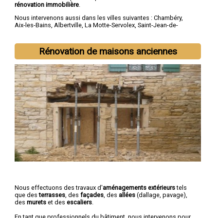
rénovation immobilière
.
Nous intervenons aussi dans les villes suivantes :
Chambéry
,
Aix-les-Bains
,
Albertville
,
La Motte-Servolex
,
Saint-Jean-de-
Maurienne
,
Bourg-Saint-Maurice
,
Ugine
,
La Ravoire
,
Cognin
,
Saint-Alban-Leysse
Rénovation de maisons anciennes
Nous effectuons des travaux d'
aménagements extérieurs
tels
que des
terrasses
, des
façades
, des
allées
(dallage, pavage),
des
murets
et des
escaliers
.
En tant que professionnels du bâtiment, nous intervenons pour