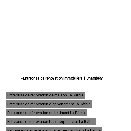
- Entreprise de rénovation immobilière à Chambéry
- Entreprise de rénovation immobilière à Aix-les-Bains
- Entreprise de rénovation immobilière à Albertville
- Entreprise de rénovation immobilière à La Motte-Servolex
Entreprise de rénovation de maison La Bâthie
- Entreprise de rénovation immobilière à Saint-Jean-de-Maurienne
Entreprise de rénovation d'appartement La Bâthie
- Entreprise de rénovation immobilière à Bourg-Saint-Maurice
- Entreprise de rénovation immobilière à La Ravoire
Entreprise de rénovation du batiment La Bâthie
- Entreprise de rénovation immobilière à Ugine
- Entreprise de rénovation immobilière à Cognin
Entreprise de rénovation tous corps d'état La Bâthie
- Entreprise de rénovation immobilière à Saint-Alban-Leysse
Rénovation de façade en pierre, brique, chaux La Bâthie
- Entreprise de rénovation immobilière à Challes-les-Eaux