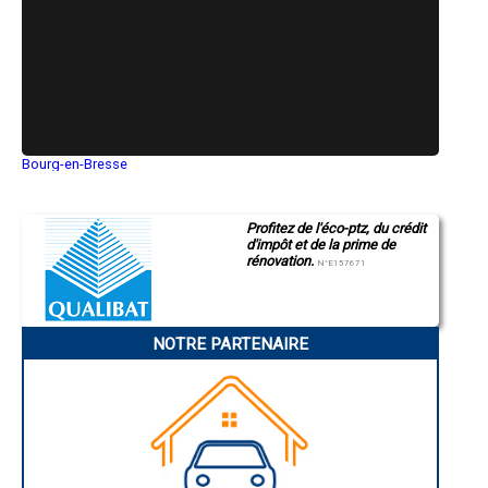
- Entreprise de rénovation immobilière à Hauteluce
- Entreprise de rénovation immobilière à Tours-en-Savoie
- Entreprise de rénovation immobilière à Saint-Jean-de-la-Porte
- Entreprise de rénovation immobilière à Queige
- Entreprise de rénovation immobilière à Francin
- Entreprise de rénovation immobilière à Pugny-Chatenod
- Entreprise de rénovation immobilière à Argentine
- Entreprise de rénovation immobilière à Notre-Dame-des-Millières
Bourg-en-Bresse
- Entreprise de rénovation immobilière à Saint-Avre
Saint-Quentin
- Entreprise de rénovation immobilière à Avanchers-Valmorel
Montluçon
Manosque
- Entreprise de rénovation immobilière à Déserts
Profitez de l'éco-ptz, du crédit
Gap
- Entreprise de rénovation immobilière à Randens
d'impôt et de la prime de
Nice
- Entreprise de rénovation immobilière à Fourneaux
rénovation.
Annonay
N°E157671
- Entreprise de rénovation immobilière à Ruffieux
Charleville-Mézières
- Entreprise de rénovation immobilière à Arbin
Pamiers
Troyes
Narbonne
NOTRE PARTENAIRE
Rodez
Marseille
Caen
Aurillac
Angoulême
La Rochelle
Bourges
Brive-la-Gaillarde
Dijon