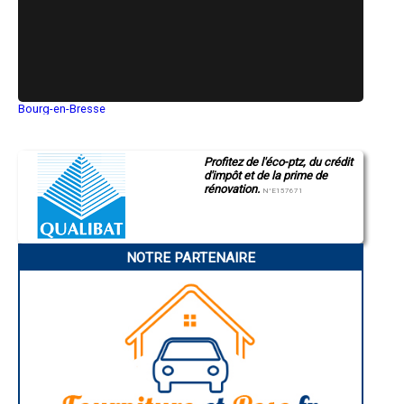
- Entreprise de rénovation immobilière à Hauteluce
- Entreprise de rénovation immobilière à Tours-en-Savoie
- Entreprise de rénovation immobilière à Saint-Jean-de-la-Porte
- Entreprise de rénovation immobilière à Queige
- Entreprise de rénovation immobilière à Francin
- Entreprise de rénovation immobilière à Pugny-Chatenod
- Entreprise de rénovation immobilière à Argentine
Bourg-en-Bresse
- Entreprise de rénovation immobilière à Notre-Dame-des-Millières
Saint-Quentin
- Entreprise de rénovation immobilière à Saint-Avre
Montluçon
- Entreprise de rénovation immobilière à Avanchers-Valmorel
Manosque
Profitez de l'éco-ptz, du crédit
Gap
- Entreprise de rénovation immobilière à Déserts
d'impôt et de la prime de
Nice
- Entreprise de rénovation immobilière à Randens
rénovation.
Annonay
N°E157671
- Entreprise de rénovation immobilière à Fourneaux
Charleville-Mézières
- Entreprise de rénovation immobilière à Ruffieux
Pamiers
- Entreprise de rénovation immobilière à Arbin
Troyes
Narbonne
NOTRE PARTENAIRE
Rodez
Marseille
Caen
Aurillac
Angoulême
La Rochelle
Bourges
Brive-la-Gaillarde
Dijon
Saint-Brieuc
Guéret