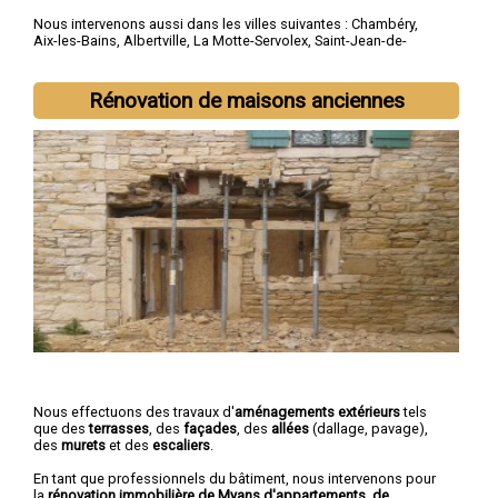
Nous intervenons aussi dans les villes suivantes :
Chambéry
,
Aix-les-Bains
,
Albertville
,
La Motte-Servolex
,
Saint-Jean-de-
Maurienne
,
Bourg-Saint-Maurice
,
Ugine
,
La Ravoire
,
Cognin
,
Saint-Alban-Leysse
Rénovation de maisons anciennes
Nous effectuons des travaux d'
aménagements extérieurs
tels
que des
terrasses
, des
façades
, des
allées
(dallage, pavage),
des
murets
et des
escaliers
.
En tant que professionnels du bâtiment, nous intervenons pour
la
rénovation immobilière de Myans d'appartements, de