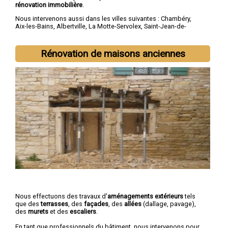
rénovation immobilière
.
Nous intervenons aussi dans les villes suivantes :
Chambéry
,
Aix-les-Bains
,
Albertville
,
La Motte-Servolex
,
Saint-Jean-de-
Maurienne
,
Bourg-Saint-Maurice
,
Ugine
,
La Ravoire
,
Cognin
,
Saint-Alban-Leysse
Rénovation de maisons anciennes
Nous effectuons des travaux d'
aménagements extérieurs
tels
que des
terrasses
, des
façades
, des
allées
(dallage, pavage),
des
murets
et des
escaliers
.
En tant que professionnels du bâtiment, nous intervenons pour