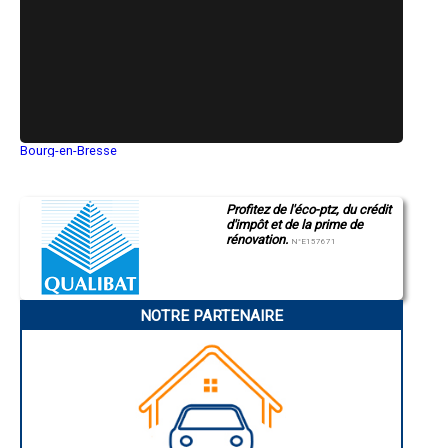
- Entreprise de rénovation immobilière à Hauteluce
- Entreprise de rénovation immobilière à Tours-en-Savoie
- Entreprise de rénovation immobilière à Saint-Jean-de-la-Porte
- Entreprise de rénovation immobilière à Queige
- Entreprise de rénovation immobilière à Francin
- Entreprise de rénovation immobilière à Pugny-Chatenod
- Entreprise de rénovation immobilière à Argentine
- Entreprise de rénovation immobilière à Notre-Dame-des-Millières
Bourg-en-Bresse
- Entreprise de rénovation immobilière à Saint-Avre
Saint-Quentin
- Entreprise de rénovation immobilière à Avanchers-Valmorel
Montluçon
Manosque
- Entreprise de rénovation immobilière à Déserts
Profitez de l'éco-ptz, du crédit
Gap
- Entreprise de rénovation immobilière à Randens
d'impôt et de la prime de
Nice
- Entreprise de rénovation immobilière à Fourneaux
rénovation.
Annonay
N°E157671
- Entreprise de rénovation immobilière à Ruffieux
Charleville-Mézières
- Entreprise de rénovation immobilière à Arbin
Pamiers
Troyes
Narbonne
NOTRE PARTENAIRE
Rodez
Marseille
Caen
Aurillac
Angoulême
La Rochelle
Bourges
Brive-la-Gaillarde
Dijon