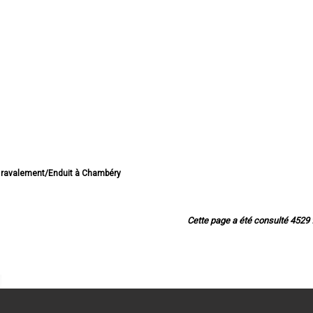
e ravalement/Enduit à Chambéry
ravalement/Enduit à Aix-les-Bains
e ravalement/Enduit à Albertville
valement/Enduit à La Motte-Servolex
Cette page a été consulté 4529 f
ement/Enduit à Saint-Jean-de-Maurienne
alement/Enduit à Bourg-Saint-Maurice
e ravalement/Enduit à La Ravoire
 de ravalement/Enduit à Ugine
 de ravalement/Enduit à Cognin
valement/Enduit à Saint-Alban-Leysse
avalement/Enduit à Challes-les-Eaux
de ravalement/Enduit à Barberaz