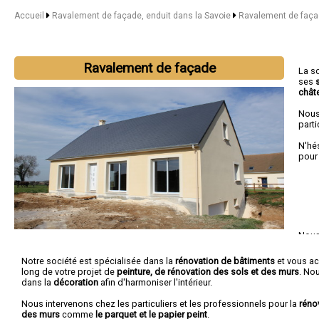
Accueil
Ravalement de façade, enduit dans la Savoie
Ravalement de faça
Ravalement de façade
La s
ses
chât
Nous
parti
N'hé
pour
Nous 
Mott
Sain
Notre société est spécialisée dans la
rénovation de bâtiments
et vous a
long de votre projet de
peinture, de rénovation des sols et des murs
. No
dans la
décoration
afin d'harmoniser l'intérieur.
Nous intervenons chez les particuliers et les professionnels pour la
réno
des murs
comme
le parquet et le papier peint
.