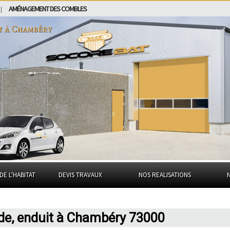
AMÉNAGEMENT DES COMBLES
|
t à
Chambéry
DE L'HABITAT
DEVIS TRAVAUX
NOS REALISATIONS
de, enduit à Chambéry 73000