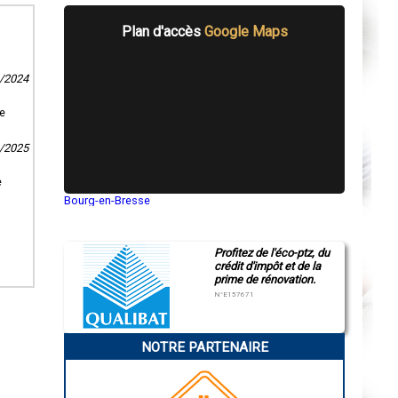
Plan d'accès
Google Maps
1/2024
pe
2/2025
e
Bourg-en-Bresse
Saint-Quentin
Montluçon
Manosque
Profitez de l'éco-ptz, du
Gap
crédit d'impôt et de la
Nice
prime de rénovation.
Annonay
Charleville-Mézières
N°E157671
Pamiers
Troyes
Narbonne
NOTRE PARTENAIRE
Rodez
Marseille
Caen
Aurillac