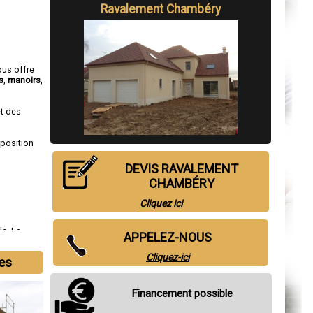
Ravalement Chambéry
ous offre
s
,
manoirs
,
et des
sposition
DEVIS RAVALEMENT
CHAMBÉRY
Cliquez ici
le
,
La
APPELEZ-NOUS
ognin
,
Cliquez-ici
les
Financement possible