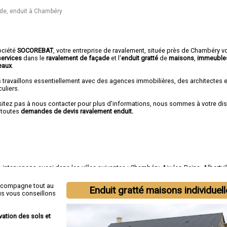
de, enduit à Chambéry
ociété
SOCOREBAT
,
votre entreprise de ravalement
, située près de Chambéry v
services
dans le
ravalement de façade
et l'
enduit gratté
de
maisons
,
immeuble
eaux
.
 travaillons essentiellement avec des agences immobilières, des architectes 
culiers.
sitez pas à nous contacter pour plus d'informations, nous sommes à votre di
 toutes
demandes de devis ravalement enduit.
intervenons aussi dans les villes suivantes :
Chambéry
,
Aix-les-Bains
,
Albertvil
e-Servolex
,
Saint-Jean-de-Maurienne
,
Bourg-Saint-Maurice
,
Ugine
,
La Ravoire
,
C
t-Alban-Leysse
ccompagne tout au
Enduit gratté maisons individuel
us vous conseillons
vation des sols et