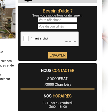
Besoin d'aide ?
Nous vous rappellons gratuitement.
que
anciennes
ades et de
NOUS
CONTACTER
n
SOCOREBAT
xtérieur
73000 Chambéry
NOS
HORAIRES
Du Lundi au vendredi
9h00 - 18h00