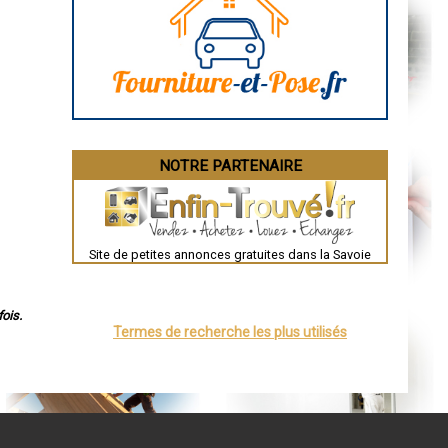
Angoulême
La Rochelle
Bourges
Brive-la-Gaillarde
Dijon
Saint-Brieuc
Guéret
Périgueux
Besançon
Valence
Évreux
NOTRE PARTENAIRE
Chartres
Brest
Nîmes
Toulouse
Auch
Bordeaux
Site de petites annonces gratuites dans la Savoie
Montpellier
Rennes
Châteauroux
Tours
ois.
Grenoble
Termes de recherche les plus utilisés
Dole
Mont-de-Marsan
Blois
Saint-Étienne
Le Puy-en-Velay
Nantes
Orléans
Cahors