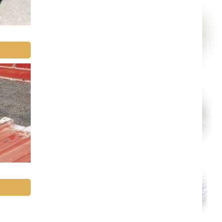
Annecy
Paris
Le Havre
Chelles
Versailles
Niort
Amiens
Albi
Montauban
Toulon
Avignon
La Roche-sur-Yon
Poitiers
Limoges
Épinal
Auxerre
Belfort
Évry
Boulogne-Billancourt
Saint-Denis
Créteil
Argenteuil