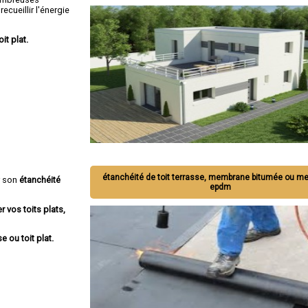
ecueillir l'énergie
oit plat.
étanchéité de toit terrasse, membrane bitumée ou 
r son
étanchéité
epdm
r vos toits plats,
e ou toit plat.