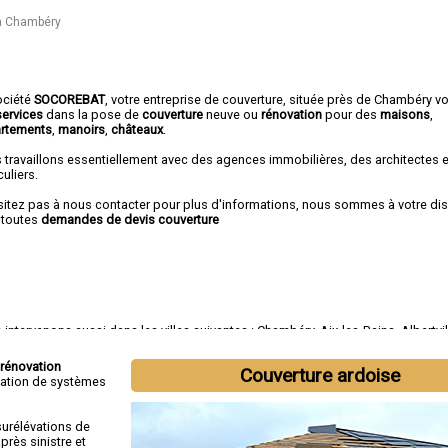
 à Chambéry
ociété
SOCOREBAT
,
votre entreprise de couverture
, située près de Chambéry v
services
dans la pose de
couverture
neuve ou
rénovation
pour des
maisons
,
rtements
,
manoirs
,
châteaux
.
 travaillons essentiellement avec des agences immobilières, des architectes 
culiers.
sitez pas à nous contacter pour plus d'informations, nous sommes à votre di
 toutes
demandes de devis couverture
intervenons aussi dans les villes suivantes :
Chambéry
,
Aix-les-Bains
,
Albertvil
e-Servolex
,
Saint-Jean-de-Maurienne
,
Bourg-Saint-Maurice
,
Ugine
,
La Ravoire
,
C
t-Alban-Leysse
rénovation
Couverture ardoise
tallation de systèmes
surélévations de
rès sinistre et