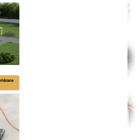
Nantes
Orléans
Cahors
Agen
Mende
Angers
Cherbourg-Octeville
Reims
Saint-Dizier
Laval
Nancy
Verdun
Lorient
Metz
Nevers
Lille
Beauvais
membrane
Alençon
Calais
Clermont-Ferrand
Pau
Tarbes
Perpignan
Strasbourg
Mulhouse
Lyon
Vesoul
Chalon-sur-Saône
Le Mans
Chambéry