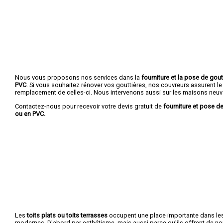
Nous vous proposons nos services dans la
fourniture et la pose de gout
PVC
. Si vous souhaitez rénover vos gouttières, nos couvreurs assurent le
remplacement de celles-ci. Nous intervenons aussi sur les maisons neuv
Contactez-nous pour recevoir votre devis gratuit de
fourniture et pose de
ou en PVC.
Les
toits plats ou toits terrasses
occupent une place importante dans le
modernes. D'abord par esthétisme, mais aussi parce qu'ils offrent de 