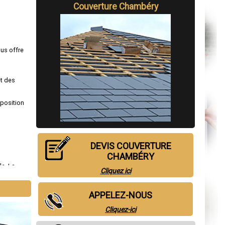
Couverture Chambéry
ous offre
et des
sposition
DEVIS COUVERTURE
CHAMBÉRY
le
,
La
Cliquez ici
ognin
,
APPELEZ-NOUS
Cliquez-ici