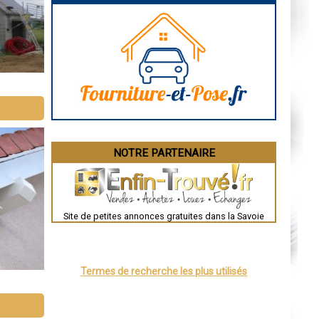
Marseille
Caen
Aurillac
Angoulême
La Rochelle
Bourges
Brive-la-Gaillarde
Dijon
Saint-Brieuc
Guéret
Périgueux
Besançon
Valence
Évreux
NOTRE PARTENAIRE
Chartres
Brest
Nîmes
Toulouse
Auch
Bordeaux
Site de petites annonces gratuites dans la Savoie
Montpellier
Rennes
Châteauroux
Tours
Grenoble
Termes de recherche les plus utilisés
Dole
Mont-de-Marsan
Blois
Saint-Étienne
Le Puy-en-Velay