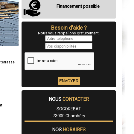
Financement possible
Besoin d'aide ?
Nous vous rappellons gratuitement.
 terrasse
NOUS
CONTACTER
at
SOCOREBAT
73000 Chambéry
NOS
HORAIRES