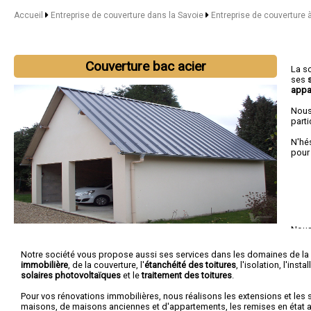
Accueil
Entreprise de couverture dans la Savoie
Entreprise de couverture
Couverture bac acier
La s
ses
appa
Nous
parti
N'hé
pour
Nous 
Mott
Sain
Notre société vous propose aussi ses services dans les domaines de la
immobilière
, de la couverture, l'
étanchéité des toitures
, l'isolation, l'ins
solaires photovoltaïques
et le
traitement des toitures
.
Pour vos rénovations immobilières, nous réalisons les extensions et les 
maisons, de maisons anciennes et d'appartements, les remises en état ap