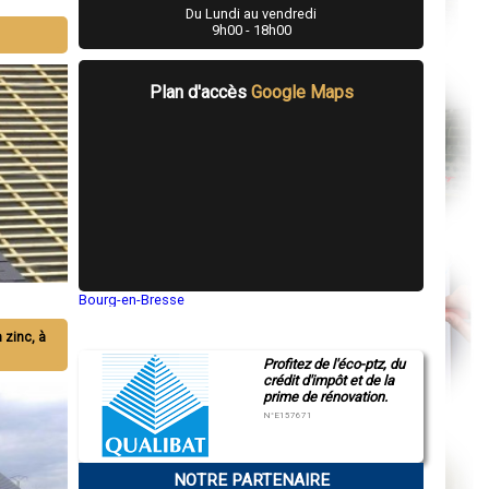
Du Lundi au vendredi
9h00 - 18h00
Plan d'accès
Google Maps
Bourg-en-Bresse
Saint-Quentin
Montluçon
n zinc, à
Manosque
Profitez de l'éco-ptz, du
Gap
crédit d'impôt et de la
Nice
prime de rénovation.
Annonay
Charleville-Mézières
N°E157671
Pamiers
Troyes
Narbonne
NOTRE PARTENAIRE
Rodez