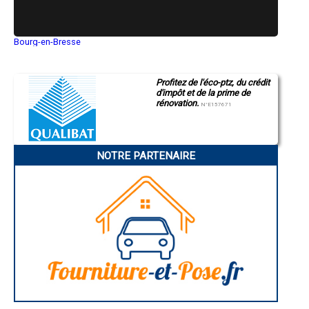
- Démolisseur à Saint-Rémy-de-Maurienne
- Démolisseur à Saint-Étienne-de-Cuines
- Démolisseur à Coise-Saint-Jean-Pied-Gauthier
- Démolisseur à Échelles
Bourg-en-Bresse
- Démolisseur à Aiguebelle
Saint-Quentin
Montluçon
- Démolisseur à Myans
Manosque
- Démolisseur à Sainte-Hélène-sur-Isère
Profitez de l'éco-ptz, du crédit
Gap
- Démolisseur à Apremont
d'impôt et de la prime de
Nice
- Démolisseur à Serrières-en-Chautagne
rénovation.
Annonay
N°E157671
- Démolisseur à Salins-les-Thermes
Charleville-Mézières
Pamiers
- Démolisseur à Villargondran
Troyes
- Démolisseur à Saint-Jeoire-Prieuré
Narbonne
- Démolisseur à Cruet
NOTRE PARTENAIRE
Rodez
- Démolisseur à Bellentre
Marseille
- Démolisseur à La Côte-d'Aime
Caen
Aurillac
- Démolisseur à Flumet
Angoulême
- Démolisseur à Saint-Thibaud-de-Couz
La Rochelle
- Démolisseur à Hauteluce
Bourges
- Démolisseur à Tours-en-Savoie
Brive-la-Gaillarde
- Démolisseur à Saint-Jean-de-la-Porte
Dijon
Saint-Brieuc
- Démolisseur à Queige
Guéret
- Démolisseur à Francin
Périgueux
- Démolisseur à Pugny-Chatenod
Besançon
- Démolisseur à Argentine
Valence
- Démolisseur à Notre-Dame-des-Millières
Évreux